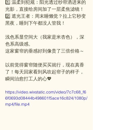
1️⃣ 温柔到犯规：阳光透过纱帘洒进来的
光影，直接给房间加了一层柔焦滤镜！  
2️⃣ 遮光王者：周末睡懒觉？拉上它秒变
黑夜，睡到下午都没人管我！  
浅色系显空间大（我家是米杏色），深
色系高级感。
这家窗帘的垂感好到像贵了三倍价格～ 
以前觉得窗帘随便买买就行，现在真香
了！每天回家看到风吹起帘子的样子，
瞬间治愈打工人的心💖
https://video.wixstatic.com/video/7c7c68_f6
6f0693d08444b498601f5ace16c824/1080p/
mp4/file.mp4