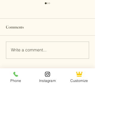
Comments
当亚麻，遇见光
Write a comment...
Kalia Shade
帘定制新标准
Phone
Instagram
Customize
Kalia Home Textile
SIGN UP FOR EMAILS AND SAVE 10%
Email
Submit