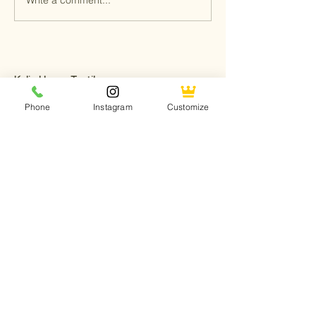
Write a comment...
Kalia Shade
帘定制新标准
Kalia Home Textile
Phone
Instagram
Customize
SIGN UP FOR EMAILS AND SAVE 10%
Email
Submit
Shop All
Design Your Own
About us
Free On-site Quote