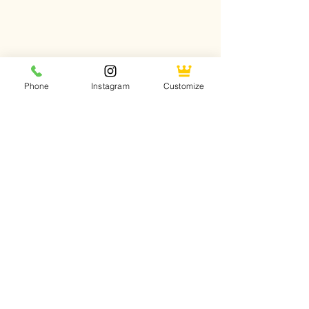
Phone
Instagram
Customize
Comments
当亚麻，遇见光
Write a comment...
Kalia Shade
帘定制新标准
Kalia Home Textile