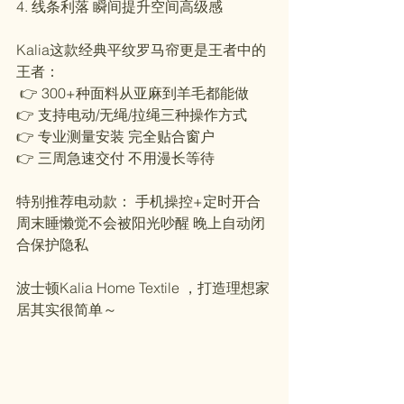
4. 线条利落 瞬间提升空间高级感
Kalia这款经典平纹罗马帘更是王者中的
王者：
 👉 300+种面料从亚麻到羊毛都能做 
👉 支持电动/无绳/拉绳三种操作方式 
👉 专业测量安装 完全贴合窗户 
👉 三周急速交付 不用漫长等待
特别推荐电动款： 手机操控+定时开合 
周末睡懒觉不会被阳光吵醒 晚上自动闭
合保护隐私
波士顿Kalia Home Textile ，打造理想家
居其实很简单～