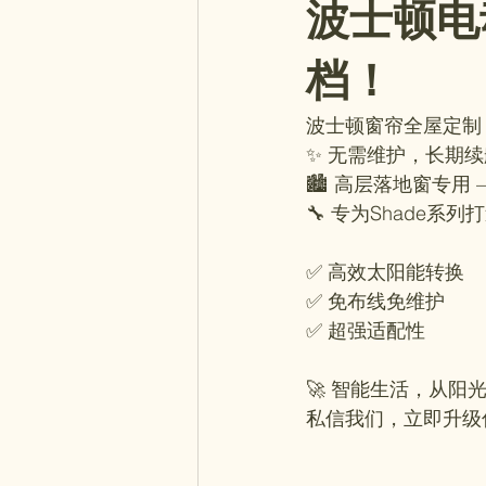
波士顿电
档！
波士顿窗帘全屋定制
✨ 无需维护，长期续
🏙 高层落地窗专用
🔧 专为Shade系
✅ 高效太阳能转换
✅ 免布线免维护
✅ 超强适配性
🚀 智能生活，从阳
私信我们，立即升级